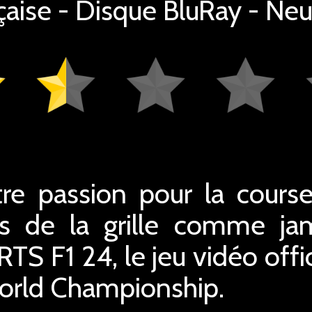
çaise - Disque BluRay - Neuf
e passion pour la cours
s de la grille comme ja
TS F1 24, le jeu vidéo offi
rld Championship.