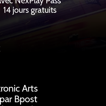
avec NexPlay Pass
14 jours gratuits
k
ronic Arts
 par Bpost