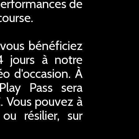
s performances de
course.
 vous bénéficiez
4 jours à notre
éo d'occasion. À
xPlay Pass sera
€. Vous pouvez à
u résilier, sur