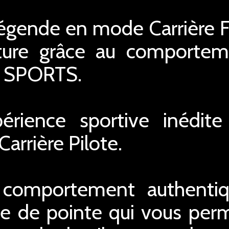
légende en mode Carrière F1
iture grâce au comporte
A SPORTS.
érience sportive inédite
rrière Pilote.
comportement authenti
e de pointe qui vous perm