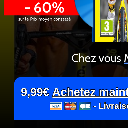
- 60%
sur le Prix moyen constaté
Chez vous
9,99€
Achetez main
- Livrais