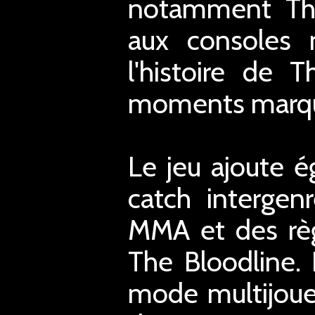
notamment The 
aux consoles 
l'histoire de 
moments marqua
Le jeu ajoute 
catch intergen
MMA et des règ
The Bloodline.
mode multijoueu