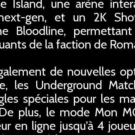
Island, une arène intera
next-gen, et un 2K Sh
The Bloodline, permettant
nts de la faction de Rom
également de nouvelles o
re, les Underground Matc
les spéciales pour les ma
 De plus, le mode Mon MG 
r en ligne jusqu'à 4 joueu