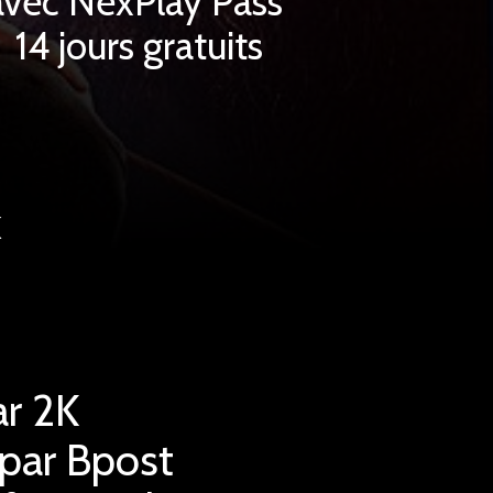
avec NexPlay Pass
14 jours gratuits
k
ar 2K
 par Bpost